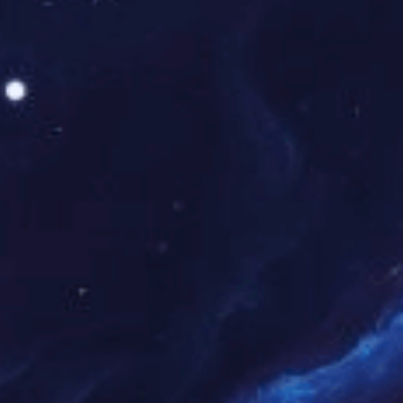
其中主楼(2-5楼)111间房，行政楼(3-6楼 49间房，总统套
接入，全酒店wif覆盖，让您与家人随时保持联络。温馨舒适的