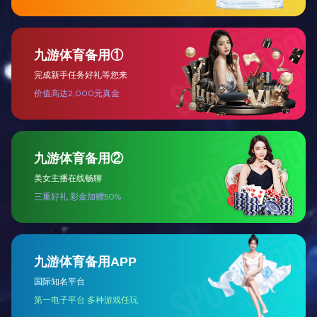
首页
>
酒店客房
>
高级客房
高级客房
豪华客房
总统套房
G&X
高级客房
Superior Room
开云手机平台_开云(中国)客房呈回字形设计，共计客房160间·
套，其中主楼(2-5楼)111间房，行政楼(3-6楼 49间房，总统套